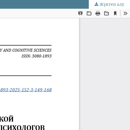
Жүктеп алу