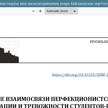
 таныстыруы мен мазасыздығының өзара байланысын зерттеу