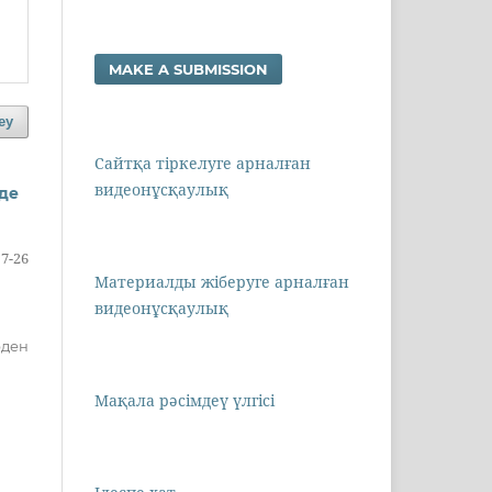
MAKE A SUBMISSION
еу
Сайтқа тіркелуге арналған
видеонұсқаулық
де
7-26
Материалды жіберуге арналған
видеонұсқаулық
рден
Мақала рәсімдеү үлгісі