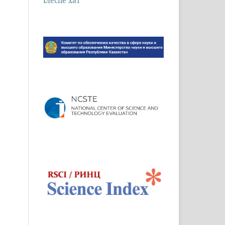
Iлеспе хат