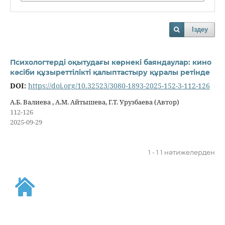
Іздеу
Психологтерді оқытудағы көрнекі баяндаулар: кино
кәсіби құзыреттілікті қалыптастыру құралы ретінде
DOI:
https://doi.org/10.32523/3080-1893-2025-152-3-112-126
А.Б. Валиева , А.М. Айтышева, Г.Т. Урузбаева (Автор)
112-126
2025-09-29
1 - 1 1 нәтижелерден