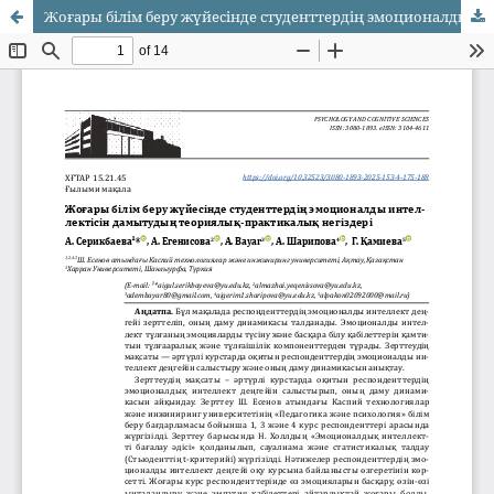
Жоғары білім беру жүйесінде студенттердің эмоционалды интеллектісін дамытудың теориялық-практикалық негіздері